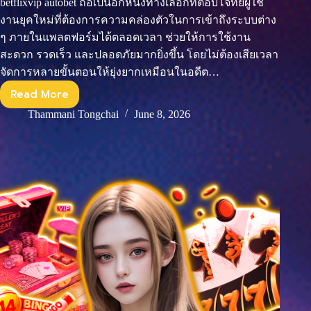
betflixvip autobet ถือเป็นอีกหนึ่งทางเลือกที่ตอบโจทย์ผู้ใช้
งานยุคใหม่ที่ต้องการความคล่องตัวในการเข้าถึงระบบต่าง
ๆ ภายในแพลตฟอร์มได้ตลอดเวลา ช่วยให้การใช้งาน
สะดวก รวดเร็ว และปลอดภัยมากยิ่งขึ้น โดยไม่ต้องเสียเวลา
จัดการหลายขั้นตอนให้ยุ่งยากเหมือนในอดีต…
Read More
betflixvip
Thammani Tongchai
June 8, 2026
autobet
ระบบ
อัตโนมัติ
100%
สะดวก
รวดเร็ว
ปลอดภัย