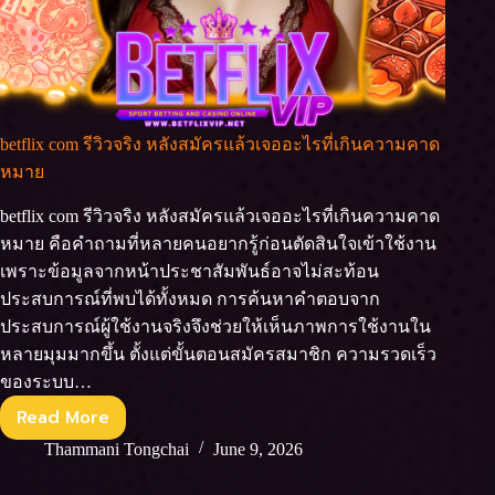
betflix com รีวิวจริง หลังสมัครแล้วเจออะไรที่เกินความคาด
หมาย
betflix com รีวิวจริง หลังสมัครแล้วเจออะไรที่เกินความคาด
หมาย คือคำถามที่หลายคนอยากรู้ก่อนตัดสินใจเข้าใช้งาน
เพราะข้อมูลจากหน้าประชาสัมพันธ์อาจไม่สะท้อน
ประสบการณ์ที่พบได้ทั้งหมด การค้นหาคำตอบจาก
ประสบการณ์ผู้ใช้งานจริงจึงช่วยให้เห็นภาพการใช้งานใน
หลายมุมมากขึ้น ตั้งแต่ขั้นตอนสมัครสมาชิก ความรวดเร็ว
ของระบบ…
Read More
betflix
Thammani Tongchai
June 9, 2026
com
รีวิว