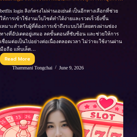
betflix login ลิงก์ตรงไม่ผ่านเอเย่นต์ เป็นอีกทางเลือกที่ช่วย
ให้การเข้าใช้งานเว็บไซต์ทำได้ง่ายและรวดเร็วยิ่งขึ้น
เหมาะสำหรับผู้ที่ต้องการเข้าถึงระบบได้โดยตรงผ่านช่อง
ทางที่อัปเดตอยู่เสมอ ลดขั้นตอนที่ซับซ้อน และช่วยให้การ
เชื่อมต่อเป็นไปอย่างต่อเนื่องตลอดเวลา ไม่ว่าจะใช้งานผ่าน
มือถือ แท็บเล็ต…
Read More
betflix
Thammani Tongchai
June 9, 2026
login
ลิงก์
ตรง
ไม่
ผ่าน
เอเย่นต์
มั่นใจ
ทุก
การ
ทำ
ธุรกรรม