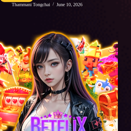
Thammani Tongchai
June 10, 2026
vip
รวม
โปรโมชัน
สุด
คุ้ม
แห่ง
ปี
ที่
สมาชิก
ใหม่
ไม่
ควร
พลาด