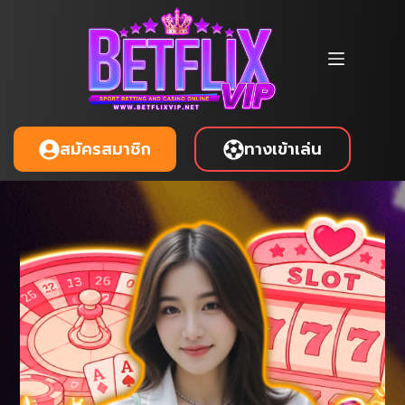
Skip
to
content
ทางเข้าเล่น
สมัครสมาชิก