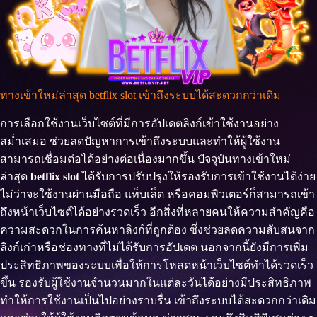
ทางเข้าใหม่ล่าสุด betflix slot เข้าถึงระบบได้สะดวกกว่าเดิม
การเลือกใช้งานเว็บไซต์ที่มีการอัปเดตลิงก์เข้าใช้งานอย่าง
สม่ำเสมอ ช่วยลดปัญหาการเข้าถึงระบบและทำให้ผู้ใช้งาน
สามารถเชื่อมต่อได้อย่างต่อเนื่องมากขึ้น ปัจจุบันทางเข้าใหม่
ล่าสุด
betflix slot
ได้รับการปรับปรุงให้รองรับการเข้าใช้งานได้ง่าย
ไม่ว่าจะใช้งานผ่านมือถือ แท็บเล็ต หรือคอมพิวเตอร์ก็สามารถเข้า
ถึงหน้าเว็บไซต์ได้อย่างรวดเร็ว อีกสิ่งที่หลายคนให้ความสำคัญคือ
ความสะดวกในการค้นหาลิงก์ที่ถูกต้อง ซึ่งช่วยลดความสับสนจาก
ลิงก์เก่าหรือช่องทางที่ไม่ได้รับการอัปเดต นอกจากนี้ยังมีการเพิ่ม
ประสิทธิภาพของระบบเพื่อให้การโหลดหน้าเว็บไซต์ทำได้รวดเร็ว
ขึ้น รองรับผู้ใช้งานจำนวนมากในแต่ละวันได้อย่างมีประสิทธิภาพ
ทำให้การใช้งานเป็นไปอย่างราบรื่น เข้าถึงระบบได้สะดวกกว่าเดิม