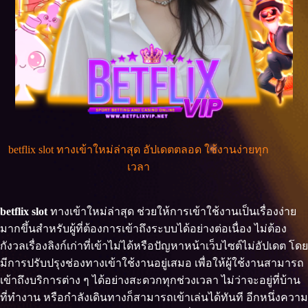
betflix slot ทางเข้าใหม่ล่าสุด อัปเดตตลอด ใช้งานง่ายทุก
เวลา
betflix slot
ทางเข้าใหม่ล่าสุด ช่วยให้การเข้าใช้งานเป็นเรื่องง่าย
มากขึ้นสำหรับผู้ที่ต้องการเข้าถึงระบบได้อย่างต่อเนื่อง ไม่ต้อง
กังวลเรื่องลิงก์เก่าที่เข้าไม่ได้หรือปัญหาหน้าเว็บไซต์ไม่อัปเดต โดย
มีการปรับปรุงช่องทางเข้าใช้งานอยู่เสมอ เพื่อให้ผู้ใช้งานสามารถ
เข้าถึงบริการต่าง ๆ ได้อย่างสะดวกทุกช่วงเวลา ไม่ว่าจะอยู่ที่บ้าน
ที่ทำงาน หรือกำลังเดินทางก็สามารถเข้าเล่นได้ทันที อีกหนึ่งความ